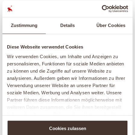
Der Frieslandstern ist ein besonderer Ort der
familiären Gastlichkeit. Unsere
Zimmer und
Zustimmung
Details
Über Cookies
Appartements
sind gemütlich eingerichtet und für
den Urlaub mit Baby und Kleinkind ausgestattet. Der
entspannte Familienurlaub an der Nordsee beginnt
Diese Webseite verwendet Cookies
bereits beim Packen zu Hause.
Wir verwenden Cookies, um Inhalte und Anzeigen zu
personalisieren, Funktionen für soziale Medien anbieten
zu können und die Zugriffe auf unsere Website zu
analysieren. Außerdem geben wir Informationen zu Ihrer
Verwendung unserer Website an unsere Partner für
soziale Medien, Werbung und Analysen weiter. Unsere
Partner führen diese Informationen möglicherweise mit
weiteren Daten zusammen, die Sie ihnen bereitgestellt
haben oder die sie im Rahmen Ihrer Nutzung der Dienste
gesammelt haben.
Cookies zulassen